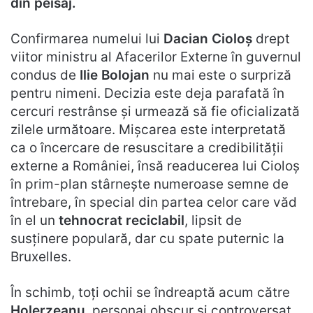
din peisaj.
Confirmarea numelui lui
Dacian Cioloș
drept
viitor ministru al Afacerilor Externe în guvernul
condus de
Ilie Bolojan
nu mai este o surpriză
pentru nimeni. Decizia este deja parafată în
cercuri restrânse și urmează să fie oficializată
zilele următoare. Mișcarea este interpretată
ca o încercare de resuscitare a credibilității
externe a României, însă readucerea lui Cioloș
în prim-plan stârnește numeroase semne de
întrebare, în special din partea celor care văd
în el un
tehnocrat reciclabil
, lipsit de
susținere populară, dar cu spate puternic la
Bruxelles.
În schimb, toți ochii se îndreaptă acum către
Holerzeanu
, personaj obscur și controversat,