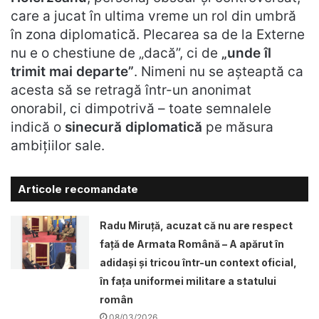
care a jucat în ultima vreme un rol din umbră
în zona diplomatică. Plecarea sa de la Externe
nu e o chestiune de „dacă”, ci de
„unde îl
trimit mai departe”
. Nimeni nu se așteaptă ca
acesta să se retragă într-un anonimat
onorabil, ci dimpotrivă – toate semnalele
indică o
sinecură diplomatică
pe măsura
ambițiilor sale.
Articole recomandate
Radu Miruță, acuzat că nu are respect
față de Armata Română – A apărut în
adidași și tricou într-un context oficial,
în fața uniformei militare a statului
român
08/03/2026