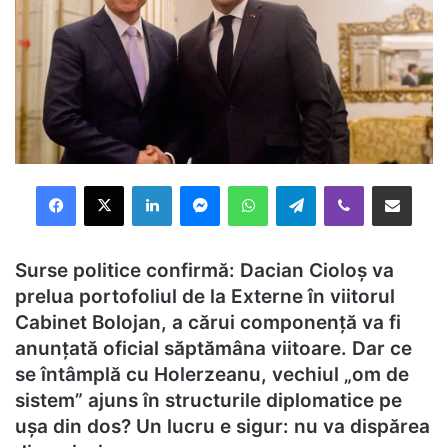
Facebook
X
LinkedIn
Messenger
WhatsApp
Telegram
Viber
Distribuie prin mail
Surse politice confirmă: Dacian Cioloș va
prelua portofoliul de la Externe în viitorul
Cabinet Bolojan, a cărui componență va fi
anunțată oficial săptămâna viitoare. Dar ce
se întâmplă cu Holerzeanu, vechiul „om de
sistem” ajuns în structurile diplomatice pe
ușa din dos? Un lucru e sigur: nu va dispărea