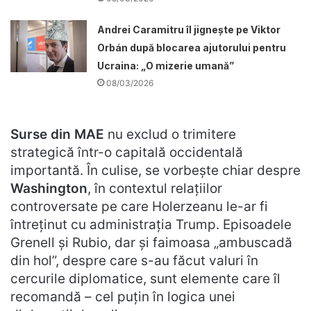
Andrei Caramitru îl jignește pe Viktor
Orbán după blocarea ajutorului pentru
Ucraina: „O mizerie umană”
08/03/2026
Surse din MAE
nu exclud o trimitere
strategică într-o capitală occidentală
importantă. În culise, se vorbește chiar despre
Washington
, în contextul relațiilor
controversate pe care Holerzeanu le-ar fi
întreținut cu administrația Trump. Episoadele
Grenell și Rubio, dar și faimoasa „ambuscadă
din hol”, despre care s-au făcut valuri în
cercurile diplomatice, sunt elemente care îl
recomandă – cel puțin în logica unei