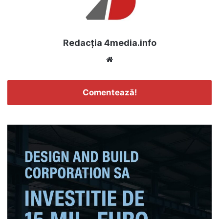
Redacția 4media.info
Website
Comentează!