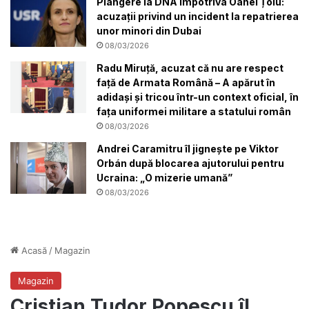
Plângere la DNA împotriva Oanei Țoiu:
acuzații privind un incident la repatrierea
unor minori din Dubai
08/03/2026
Radu Miruță, acuzat că nu are respect
față de Armata Română – A apărut în
adidași și tricou într-un context oficial, în
fața uniformei militare a statului român
08/03/2026
Andrei Caramitru îl jignește pe Viktor
Orbán după blocarea ajutorului pentru
Ucraina: „O mizerie umană”
08/03/2026