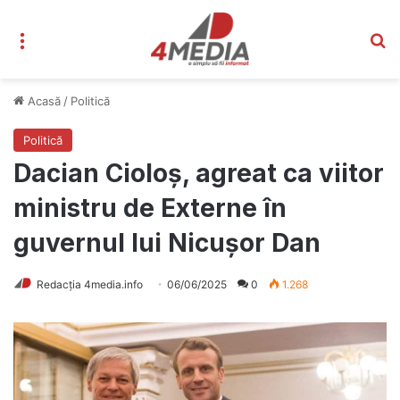
Meniu
C
Acasă
/
Politică
Politică
Dacian Cioloș, agreat ca viitor
ministru de Externe în
guvernul lui Nicușor Dan
Redacția 4media.info
06/06/2025
0
1.268