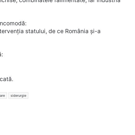
închise, combinatele falimentate, iar industria
 incomodă:
ntervenția statului, de ce România și-a
ă:
cată.
zare
siderurgie