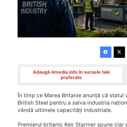
Faceboo
X
Adaugă 4media.info în sursele tale
preferate
În timp ce Marea Britanie anunță că statul 
British Steel pentru a salva industria națion
vândă ultimele capacități industriale.
Premierul britanic Keir Starmer spune clar 