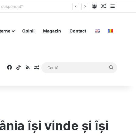
Log In
Articol aleat
Sidebar
terne
Opinii
Magazin
Contact
Facebook
TikTok
RSS
Articol aleatoriu
Caută
nia își vinde și își