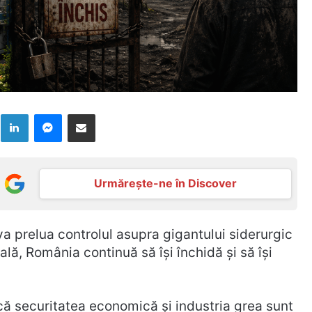
k
LinkedIn
Messenger
Distribuie prin mail
Urmărește-ne în Discover
va prelua controlul asupra gigantului siderurgic
ală, România continuă să își închidă și să își
că securitatea economică și industria grea sunt