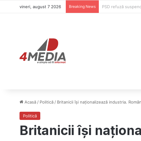
vineri, august 7 2026
Breaking News
Donald Trump refuză
Acasă
/
Politică
/
Britanicii își naționalizează industria. Româ
Politică
Britanicii își națion