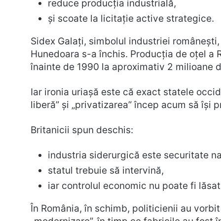
reduce producția industrială,
și scoate la licitație active strategice.
Sidex Galați, simbolul industriei românești,
Hunedoara s-a închis. Producția de oțel a 
înainte de 1990 la aproximativ 2 milioane d
Iar ironia uriașă este că exact statele occi
liberă” și „privatizarea” încep acum să își p
Britanicii spun deschis:
industria siderurgică este securitate na
statul trebuie să intervină,
iar controlul economic nu poate fi lăsa
În România, în schimb, politicienii au vorbit 