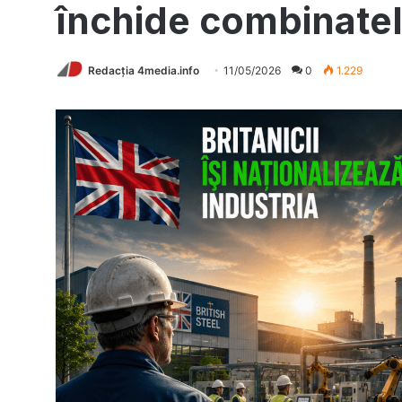
închide combinatel
Redacția 4media.info
11/05/2026
0
1.229