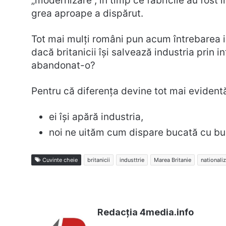
„modernizare”, în timp ce fabricile au fost 
grea aproape a dispărut.
Tot mai mulți români pun acum întrebarea
dacă britanicii își salvează industria prin i
abandonat-o?
Pentru că diferența devine tot mai evident
ei își apără industria,
noi ne uităm cum dispare bucată cu bu
Cuvinte cheie
britanicii
industtrie
Marea Britanie
nationali
Redacția 4media.info