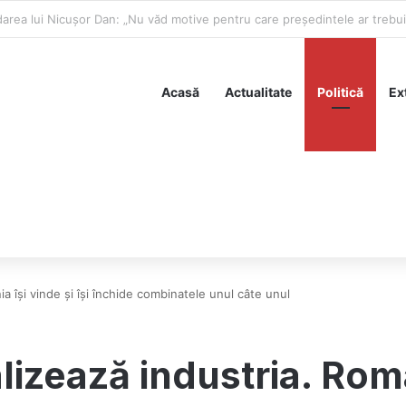
 să trimită rachete Ucrainei
Acasă
Actualitate
Politică
Ex
nia își vinde și își închide combinatele unul câte unul
alizează industria. Româ