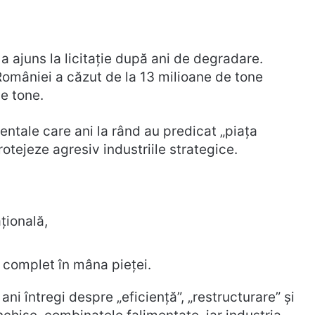
 a ajuns la licitație după ani de degradare.
României a căzut de la 13 milioane de tone
e tone.
dentale care ani la rând au predicat „piața
rotejeze agresiv industriile strategice.
țională,
t complet în mâna pieței.
ani întregi despre „eficiență”, „restructurare” și