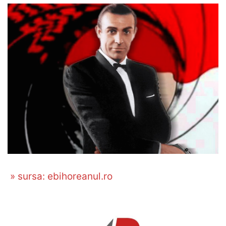
» sursa: ebihoreanul.ro