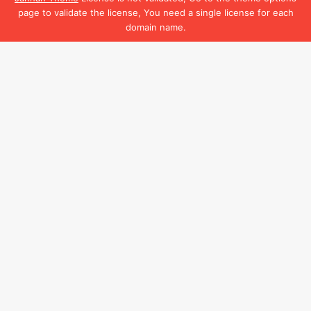
page to validate the license, You need a single license for each
domain name.
Facebook
B
t
t
b