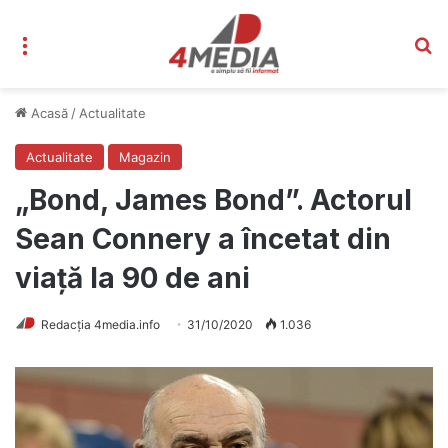
Meniu
C
Acasă
/
Actualitate
Actualitate
Magazin
„Bond, James Bond”. Actorul
Sean Connery a încetat din
viață la 90 de ani
Redacția 4media.info
31/10/2020
1.036