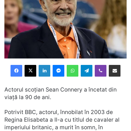
Facebook
X
LinkedIn
Messenger
WhatsApp
Telegram
Viber
Distribuie prin mail
Actorul scoțian Sean Connery a încetat din
viață la 90 de ani.
Potrivit BBC, actorul, înnobilat în 2003 de
Regina Elisabeta a II-a cu titlul de cavaler al
imperiului britanic, a murit în somn, în