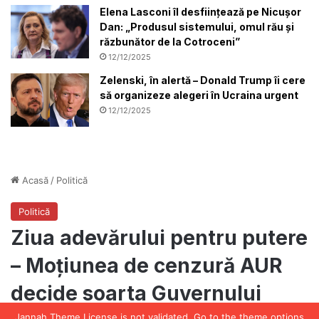
Elena Lasconi îl desființează pe Nicușor
Dan: „Produsul sistemului, omul rău și
răzbunător de la Cotroceni”
12/12/2025
Zelenski, în alertă – Donald Trump îi cere
să organizeze alegeri în Ucraina urgent
12/12/2025
Jannah Theme
License is not validated, Go to the theme options