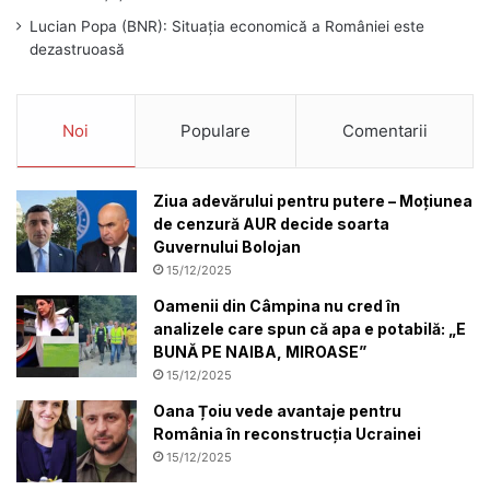
Lucian Popa (BNR): Situația economică a României este
dezastruoasă
Noi
Populare
Comentarii
Ziua adevărului pentru putere – Moțiunea
de cenzură AUR decide soarta
Guvernului Bolojan
15/12/2025
Oamenii din Câmpina nu cred în
analizele care spun că apa e potabilă: „E
BUNĂ PE NAIBA, MIROASE”
15/12/2025
Oana Țoiu vede avantaje pentru
România în reconstrucția Ucrainei
15/12/2025