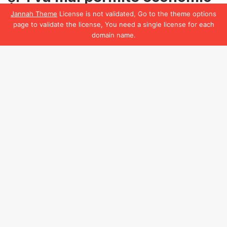
Jannah Theme
License is not validated, Go to the theme options
page to validate the license, You need a single license for each
domain name.
Facebook
B
t
t
b