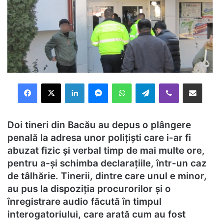
Facebook
X
LinkedIn
Messenger
WhatsApp
Telegram
Viber
Distribuie prin mail
Doi tineri din Bacău au depus o plângere
penală la adresa unor polițiști care i-ar fi
abuzat fizic și verbal timp de mai multe ore,
pentru a-și schimba declarațiile, într-un caz
de tâlhărie. Tinerii, dintre care unul e minor,
au pus la dispoziția procurorilor și o
înregistrare audio făcută în timpul
interogatoriului, care arată cum au fost