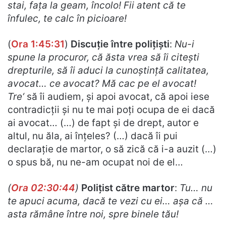
stai, fața la geam, încolo! Fii atent că te
înfulec, te calc în picioare!
(
Ora 1:45:31
)
Discuție între polițiști
:
Nu-i
spune la procuror, că ăsta vrea să îi citești
drepturile, să îi aduci la cunoștință calitatea,
avocat… ce avocat? Mă cac pe el avocat!
Tre
‘
să îi audiem, și apoi avocat, că apoi iese
contradicții și nu te mai poți ocupa de ei dacă
ai avocat… (…) de fapt și de drept, autor e
altul, nu ăla, ai înțeles? (…) dacă îi pui
declarație de martor, o să zică că i-a auzit (…)
o spus bă, nu ne-am ocupat noi de el…
(
Ora 02:30:44
)
Polițist către martor
:
Tu… nu
te apuci acuma, dacă te vezi cu ei… așa că …
asta rămâne între noi, spre binele tău!