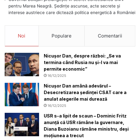
pentru Marea Neagră. Ședințe ascunse, acte secrete și
interese austriece care dictează politica energetică a României
Noi
Populare
Comentarii
Nicușor Dan, despre război: „Se va
termina când Rusia nu și-l va mai
permite economic”
16/12/2025
Nicușor Dan amână adevărul –
Desecretizarea ședinței CSAT care a
anulat alegerile mai durează
16/12/2025
USR s-a lipit de scaun – Dominic Fritz
anunță că USR rămâne la guvernare,
Diana Buzoianu rămâne ministru, deși
moțiunea a trecut