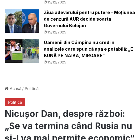
15/12/2025
Ziua adevărului pentru putere – Moțiunea
de cenzură AUR decide soarta
Guvernului Bolojan
15/12/2025
Oamenii din Câmpina nu cred în
analizele care spun că apa e potabilă: „E
BUNĂ PE NAIBA, MIROASE”
15/12/2025