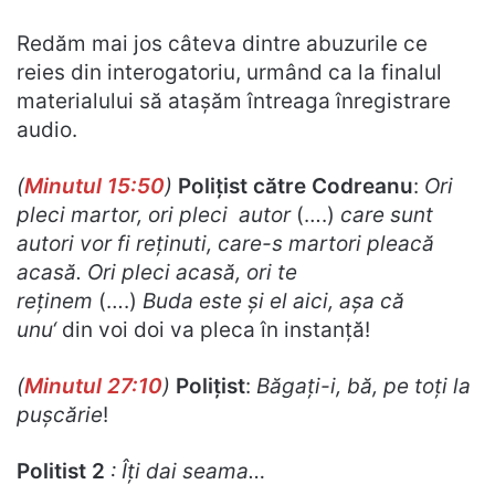
Redăm mai jos câteva dintre abuzurile ce
reies din interogatoriu, urmând ca la finalul
materialului să atașăm întreaga înregistrare
audio.
(
Minutul 15:50
)
Polițist către Codreanu
:
Ori
pleci martor, ori pleci autor
(….)
care sunt
autori vor fi reținuti, care-s martori pleacă
acasă. Ori pleci acasă, ori te
reținem
(….)
Buda este și el aici, așa că
unu
‘
din voi doi va pleca în instanță!
(
Minutul 27:10
)
Polițist
:
Băgați-i, bă, pe toți la
pușcărie
!
Politist 2
: Îți dai seama…