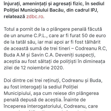
înjurați, amenințați și agresați fizic, în sediul
Poliției Municipiului Bacău, din cadrul IPJ,
relatează
zdbc.ro
.
Totul a pornit de la o plângere penală făcută
de un anume C.P.L., care ar fi furat 50 de euro
de la tatăl său, iar mai apoi ar fi fost tâlhărit
de această sumă de trei tineri – Codreanu R.C,
Buda A.M și Savin C.A. Deveniți suspecți,
aceștia au fost săltați de polițiști în dimineața
zilei de 12 noiembrie 2020.
Doi dintre cei trei reținuți, Codreanu și Buda,
au fost interogați la sediul Poliției
Municipiului, așa cum reiese din plângerea
penală depusă de aceștia. Înainte de
începerea interogatoriului, Codreanu, care