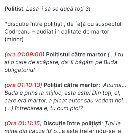
Politist
:
Lasă-i să se ducă toți 3!
*discutie între polițiști, de față cu suspectul
Codreanu – audiat în calitate de martor
(minor)
(
ora 01:09:00
)
Polițistul către martor
(…) tu
ai o cale de scăpare, da’ îl băgăm pe Buda
obligatoriu!
(
ora 01:10:13
)
Polițist către martor
:
Acuma…
Buda e prins la mijloc, asta este! Din toți, el,
care era martor, a picat autor sau vedem noi…
(…) întrebarea e, tu cum pici?
(
Ora 01:11:15
)
Discuție între polițiști
:
Țipi la
mine din cauza lu
‘
p…a asta (referindu-se la