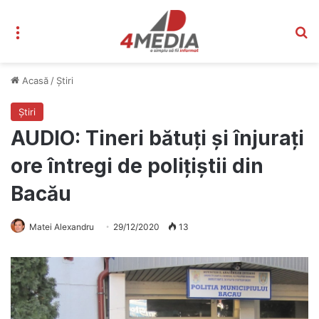
Meniu
C
Acasă
/
Știri
Știri
AUDIO: Tineri bătuți și înjurați
ore întregi de polițiștii din
Bacău
Matei Alexandru
29/12/2020
13