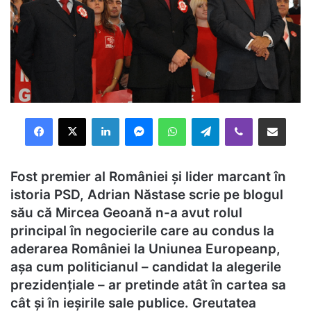
Facebook
X
LinkedIn
Messenger
WhatsApp
Telegram
Viber
Distribuie prin mail
Fost premier al României și lider marcant în
istoria PSD, Adrian Năstase scrie pe blogul
său că Mircea Geoană n-a avut rolul
principal în negocierile care au condus la
aderarea României la Uniunea Europeanp,
așa cum politicianul – candidat la alegerile
prezidențiale – ar pretinde atât în cartea sa
cât și în ieșirile sale publice. Greutatea