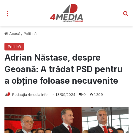
Meniu
C
Acasă
/
Politică
Politică
Adrian Năstase, despre
Geoană: A trădat PSD pentru
a obține foloase necuvenite
Redacția 4media.info
13/09/2024
0
1.209