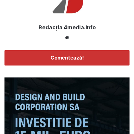
Redacția 4media.info
Website
Comentează!