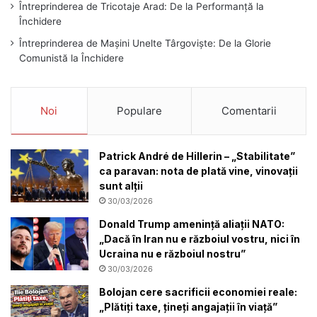
Întreprinderea de Tricotaje Arad: De la Performanță la
Închidere
Întreprinderea de Mașini Unelte Târgoviște: De la Glorie
Comunistă la Închidere
Noi
Populare
Comentarii
Patrick André de Hillerin – „Stabilitate”
ca paravan: nota de plată vine, vinovații
sunt alții
30/03/2026
Donald Trump amenință aliații NATO:
„Dacă în Iran nu e războiul vostru, nici în
Ucraina nu e războiul nostru”
30/03/2026
Bolojan cere sacrificii economiei reale:
„Plătiți taxe, țineți angajații în viață”