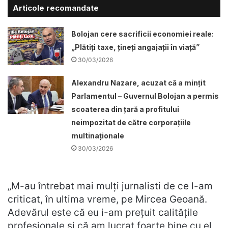
Articole recomandate
Bolojan cere sacrificii economiei reale:
„Plătiți taxe, țineți angajații în viață”
30/03/2026
Alexandru Nazare, acuzat că a mințit
Parlamentul – Guvernul Bolojan a permis
scoaterea din țară a profitului
neimpozitat de către corporațiile
multinaționale
30/03/2026
„M-au întrebat mai mulți jurnalisti de ce l-am
criticat, în ultima vreme, pe Mircea Geoană.
Adevărul este că eu i-am prețuit calitățile
profesionale și că am lucrat foarte bine cu el,