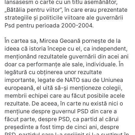
lansasesm o carte cu un titlu asemănător,
„Bătălia pentru viitor”, în care erau prezentate
strategiile și politicile viitoare ale guvernării
Psd pentru perioada 2000-2004.
În cartea sa, Mircea Geoană pornește de la
ideea că istoria începe cu el, ca independent,
menționând rezultatele guvernării din acei ani
doar ca performanțe ale sale, individuale. În
legătură cu obținerea unor rezultate
importante, legate de NATO sau de Uniunea
europeană, el uită să-și menționeze colegii,
membrii echipei care au făcut posibile acele
rezultate. De aceea, în carte nu există nici o
mențiune despre guvernul PSD din care a
făcut parte, despre PSD, ca partid al cărui
președinte a fost timp de cinci ani, despre
PSD, partidul care l-a sprijinit și l-a susținut în